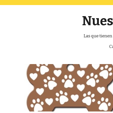
Nues
Las que tienen 
C