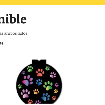
nible
emás ambos lados
te