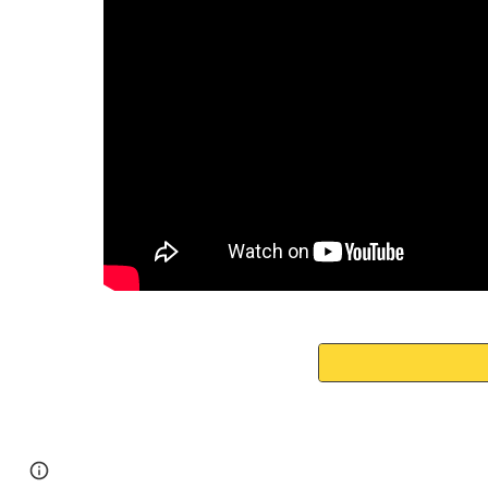
Page
Google Sites
Report abuse