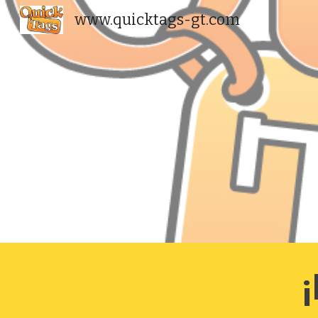
www.quicktags-gt.com
Sk