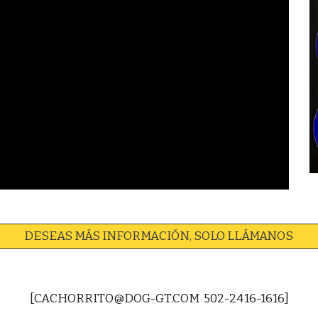
DESEAS MÁS INFORMACIÓN, SOLO LLÁMANOS
[CACHORRITO@DOG-GT.COM 502-2416-1616]